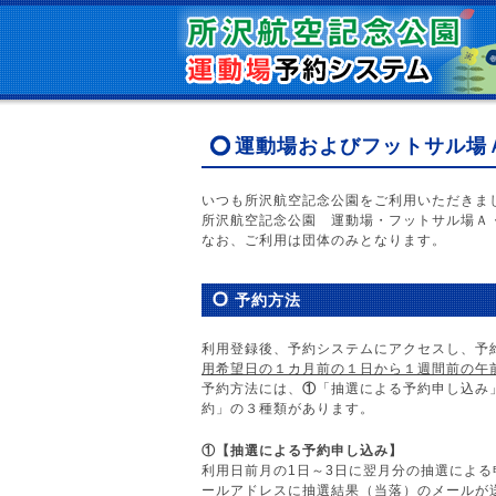
運動場およびフットサル場
いつも所沢航空記念公園をご利用いただきま
所沢航空記念公園 運動場・フットサル場Ａ
なお、ご利用は団体のみとなります。
予約方法
利用登録後、予約システムにアクセスし、予
用希望日の１カ月前の１日から１週間前の午
予約方法には、
①
「抽選による予約申し込み
約」の３種類があります。
①【抽選による予約申し込み】
利用日前月の1日～3日に翌月分の抽選による
ールアドレスに抽選結果（当落）のメールが