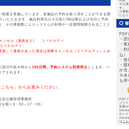
時間 
※入場
す。
※運動
ト制度を実施しています。各施設の予約を取り消すことができる期
になり
ていただきます。施設利用日の６日前17時以降および当日に予約
り、その累積数によりシステムの利用が一定期間制限されることと
PD
・団
キャンセル（連絡あり) １ペナルティ
・誓
２ペナルティ
・利
経過して連絡があった場合は無断キャンセル（２ペナルティ）とみ
ら
）
・使
・親
の翌日午前８時から
180日間、予約システム利用停止
とします。ペ
が含
リアされます。
※未
も併
はこちら」からお進みください。
記念公園管理事務所
PDF
ソフト
を除く9：00～17：00）
必要が
Ado
ロード
Ado
は
こち