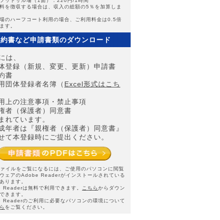
フットサル場（1面）：220円/1時間
料を徴収する場合は、収入の総額の5％を加算しま
場のハーフコート利用の場合、ご利用料金は0.5倍
ます。
誓約書など申請書類のダウンロード
Fには、
体登録（新規、変更、更新）申請書
約書
用団体登録者名簿（
Excel形式はこち
用上の注意事項・禁止事項
権者（保護者）同意書
まれています。
成年者は『親権者（保護者）同意書』
せて本登録時にご提出ください。
ファイルをご覧になるには、ご使用のパソコンに閲覧
ウェアのAdobe Readerがインストールされている
あります。
be Readerは無料で利用できます。
こちら
からダウン
できます。
be Readerのご利用に必要なパソコンの環境について
ら
をご覧ください。