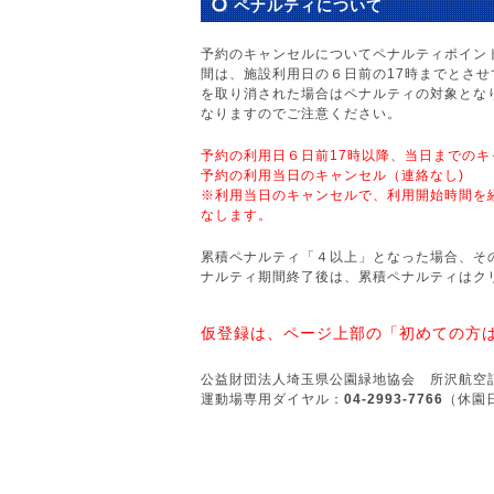
ペナルティについて
予約のキャンセルについてペナルティポイン
間は、施設利用日の６日前の17時までとさせ
を取り消された場合はペナルティの対象とな
なりますのでご注意ください。
予約の利用日６日前17時以降、当日までの
予約の利用当日のキャンセル（連絡なし) 
※利用当日のキャンセルで、利用開始時間を
なします。
累積ペナルティ「４以上」となった場合、そ
ナルティ期間終了後は、累積ペナルティはク
仮登録は、ページ上部の「初めての方
公益財団法人埼玉県公園緑地協会 所沢航空
運動場専用ダイヤル：
04-2993-7766
（休園日