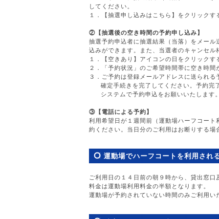
してください。
１．【抽選申し込みはこちら】をクリックす
②【抽選後の空き時間の予約申し込み】
抽選予約申込者に抽選結果（当落）をメール
込みができます。また、当選者のキャンセル
１．【空きあり】アイコンの日をクリックす
２．「予約状況」のご希望時間帯に空き時間
３．ご予約は登録メールアドレスに送られる
確定手続きを完了してください。予約完
システムで予約申込をお願いいたします
③【電話による予約】
利用希望日が１週間前（運動場ハーフコート
約ください。当日分のご利用はお断りする場
運動場でハーフコートを利用され
ご利用日の１４日前の朝９時から、貸出窓口
料金は運動場利用料金の半額となります。
運動場が予約されていない時間のみご利用い