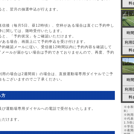
料
ると、翌月の抽選申込が行えます。
送信後（毎月5日、昼12時頃）、空枠がある場合は直ぐに予約申し
枠に関しては、随時受付いたします。
時
ると、「予約状況」をご確認いただけます。
がある場合、画面上にて予約申込を受け付けます。
利用
予約確認メールに従い、受信後12時間以内に予約内容を確認して
料
了メールが届かない場合は予約できておりませんので、再度、予約
。
利用の場合は2週間前）の場合は、直接運動場専用ダイヤルでご予
合もございますのでご了承ください。
時
利用
る方
料
※令和
及び運動場専用ダイヤルへの電話で受付をいたします。
B）
※利用
※代表
ただけます。
1.5
※学生
※夜間