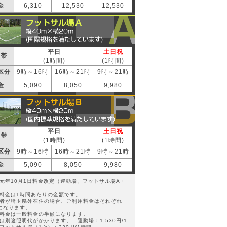
金
6,310
12,530
12,530
平日
土日祝
間帯
(1時間)
(1時間)
区分
9時～16時
16時～21時
9時～21時
金
5,090
8,050
9,980
平日
土日祝
間帯
(1時間)
(1時間)
区分
9時～16時
16時～21時
9時～21時
金
5,090
8,050
9,980
元年10月1日料金改定（運動場、フットサル場A・
料金は1時間あたりの金額です。
者が埼玉県外在住の場合、ご利用料金はそれぞれ
倍になります。
料金は一般料金の半額になります。
は別途照明代がかかります。 運動場：1,530円/1