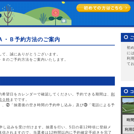
Ａ・Ｂ予約方法のご案内
初
に
して、誠にありがとうございます。
利
・Ｂのご予約方法をご案内いたします。
て
約希望日をカレンダーで確認してください。予約できる期間は、
利
前０時
までです。
」、
②
「抽選後の空き時間の予約申し込み」及び
③
「電話による予
時
申し込みを受け付けます。抽選を行い、5日の昼12時頃に登録メ
利用
送信されますので、当選者は12時間以内に予約確定手続きを完了